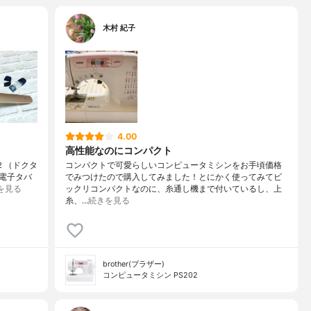
木村 紀子
4.00
高性能なのにコンパクト
2 （ドクタ
コンパクトで可愛らしいコンピュータミシンをお手頃価格
電子タバ
でみつけたので購入してみました！とにかく使ってみてビ
を見る
ックリコンパクトなのに、糸通し機まで付いているし、上
糸、…
続きを見る
brother(ブラザー)
コンピュータミシン PS202