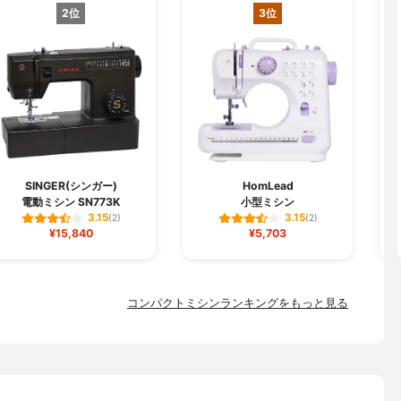
2位
3位
SINGER(シンガー)
HomLead
電動ミシン SN773K
小型ミシン
3.15
3.15
(2)
(2)
¥15,840
¥5,703
コンパクトミシンランキングをもっと見る