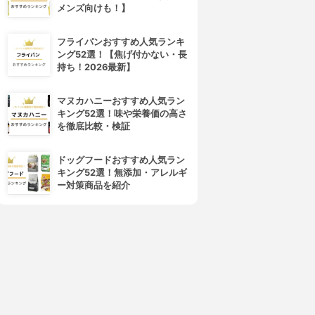
メンズ向けも！】
4位
5位
フライパンおすすめ人気ランキ
ング52選！【焦げ付かない・長
持ち！2026最新】
マヌカハニーおすすめ人気ラン
キング52選！味や栄養価の高さ
を徹底比較・検証
JANOME(ジャノメ)
JANOME(ジャノメ)
電動ミシン JN508DX
コンピュータミシン JN810
ドッグフードおすすめ人気ラン
3.15
3.15
(2)
(2)
キング52選！無添加・アレルギ
¥12,475
¥37,780
ー対策商品を紹介