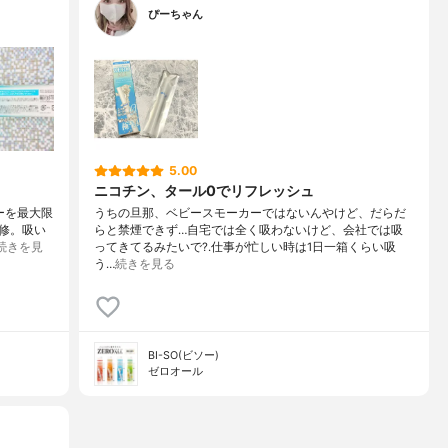
ぴーちゃん
5.00
ニコチン、タール0でリフレッシュ
バーを最大限
うちの旦那、ベビースモーカーではないんやけど、だらだ
修。吸い
らと禁煙できず…自宅では全く吸わないけど、会社では吸
続きを見
ってきてるみたいで?.仕事が忙しい時は1日一箱くらい吸
う…
続きを見る
BI-SO(ビソー)
ゼロオール