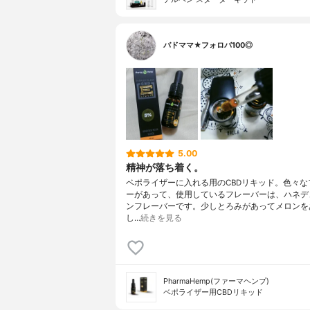
バドママ★フォロバ100◎
5.00
精神が落ち着く。
ベポライザーに入れる用のCBDリキッド。色々な
ーがあって、使用しているフレーバーは、ハネデ
ンフレーバーです。少しとろみがあってメロンを
し…
続きを見る
PharmaHemp(ファーマヘンプ)
ベポライザー用CBDリキッド