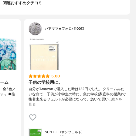
関連おすすめクチコミ
バドママ★フォロバ100◎
5.00
ーム
子供の学校用に。
』 全5色／
自分がAmazonで購入した時は122円でした。クリームみた
ール』●推
いな白で、子供が小学生の時に、急に学校(家庭科の授業)で
接着出来るフェルトが必要になって、急いで買い…
続きを
見る
SUN FELT(サンフェルト)