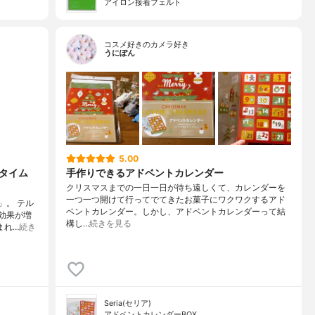
アイロン接着フェルト
コスメ好きのカメラ好き
うにぽん
5.00
ルタイム
手作りできるアドベントカレンダー
クリスマスまでの一日一日が待ち遠しくて、カレンダーを
一つ一つ開けて行ってでてきたお菓子にワクワクするアド
」。 テル
ベントカレンダー。しかし、アドベントカレンダーって結
効果が増
構し…
続きを見る
まれ…
続き
Seria(セリア)
アドベントカレンダーBOX