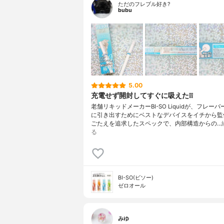
ただのフレブル好き?
bubu
5.00
充電せず開封してすぐに吸えた❕❕
老舗リキッドメーカーBI-SO Liquidが、フレー
に引き出すためにベストなデバイスをイチから監
ごたえを追求したスペックで、内部構造からの…
る
BI-SO(ビソー)
ゼロオール
みゆ