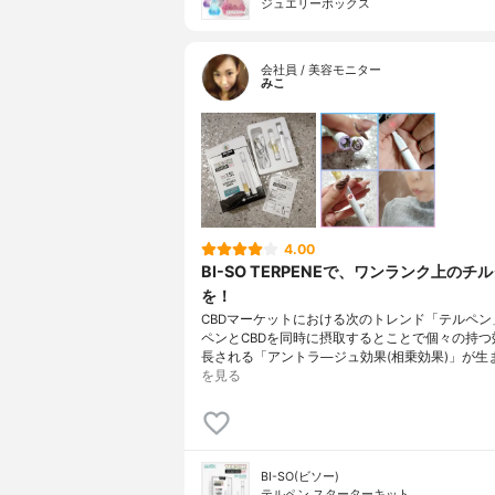
ジュエリーボックス
会社員 / 美容モニター
みこ
4.00
BI-SO TERPENEで、ワンランク上のチ
を！
CBDマーケットにおける次のトレンド「テルペン
ペンとCBDを同時に摂取するとことで個々の持つ
長される「アントラ―ジュ効果(相乗効果)」が生
を見る
BI-SO(ビソー)
テルペン スターターキット