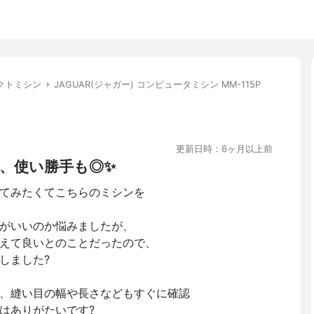
クトミシン
JAGUAR(ジャガー) コンピュータミシン MM-115P
更新日時：6ヶ月以上前
、使い勝手も◎✨
てみたくてこちらのミシンを
がいいのか悩みましたが、
えて良いとのことだったので、
しました?
、縫い目の幅や長さなどもすぐに確認
はありがたいです?