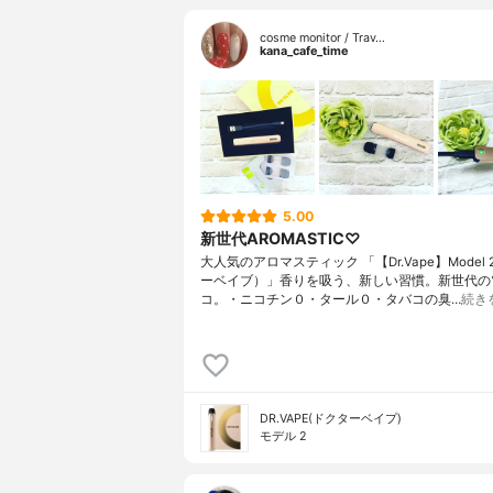
cosme monitor / Trav…
kana_cafe_time
5.00
新世代AROMASTIC♡
大人気のアロマスティック 「【Dr.Vape】Model 
ーベイブ）」香りを吸う、新しい習慣。新世代の
コ。・ニコチン０・タール０・タバコの臭…
続き
DR.VAPE(ドクターベイプ)
モデル 2