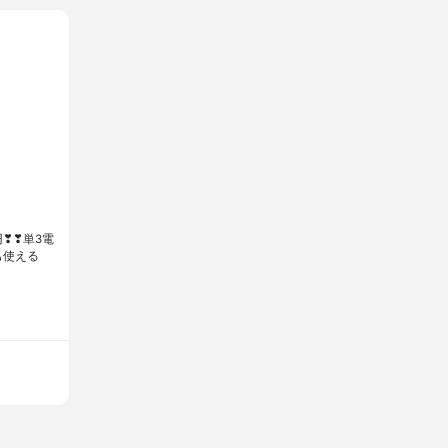
❣❣ 単3電
も使える