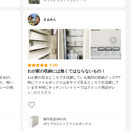
スコッチ メンディングテープ
まぁみん
5.00
わが家の収納には無くてはならないもの！
すめの、
わが家の至るところで大活躍している無印の収納グッズ???
だ、軽い
特にファイルボックスは全サイズ至るところで大活躍して
レーの色
います☆特にキッチンパントリーではストック用品やレ
シ…
続きを見る
無印良品(MUJI)
ポリプロピレンファイルボックス