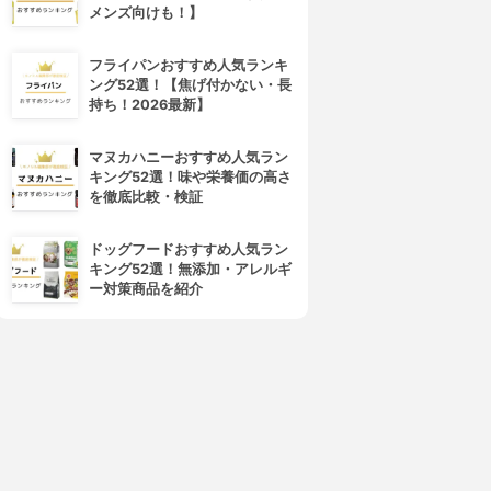
メンズ向けも！】
4位
5位
フライパンおすすめ人気ランキ
ング52選！【焦げ付かない・長
持ち！2026最新】
マヌカハニーおすすめ人気ラン
キング52選！味や栄養価の高さ
を徹底比較・検証
ドッグフードおすすめ人気ラン
キング52選！無添加・アレルギ
無印良品(MUJI)
DAISO(ダイソー)
ー対策商品を紹介
アルミ定規
ケース入定規セット
3.15
3.15
(2)
(1)
¥190
¥110