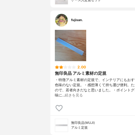
ケース入定規セット
fujisan.
2.00
無印良品 アルミ素材の定規
・特徴アルミ素材の定規で、インテリアにもおす
色味のない定規。・感想薄くて持ち運び便利。た
ので、若者向きだなと思いました。・ポイントグ
味に…
続きを見る
無印良品(MUJI)
アルミ定規