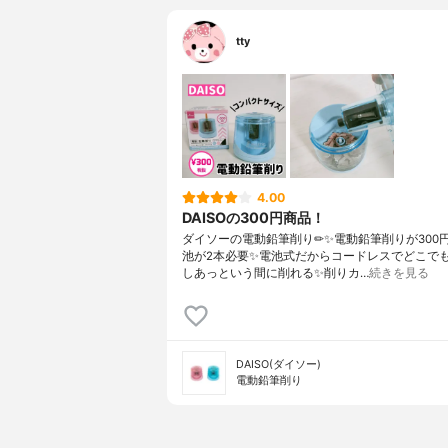
tty
4.00
DAISOの300円商品！
ダイソーの電動鉛筆削り✏✨ 電動鉛筆削りが300円
池が2本必要✨ 電池式だからコードレスでどこで
し あっという間に削れる✨ 削りカ…
続きを見る
DAISO(ダイソー)
電動鉛筆削り