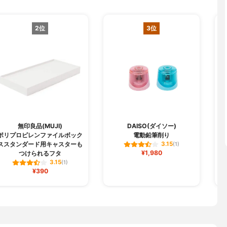
2位
3位
無印良品(MUJI)
DAISO(ダイソー)
ポリプロピレンファイルボック
電動鉛筆削り
ススタンダード用キャスターも
3.15
(1)
¥1,980
つけられるフタ
3.15
(1)
¥390