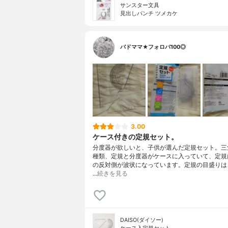
サンスター文具
見出しパンチ ツメカケ
バドママ★フォロバ100◎
3.00
ケース付きの定規セット。
分度器が欲しいと、子供が選んだ定規セット。三
種類、定規と分度器がケースに入っていて、定規
の反対側が波状になっています。定規の目盛りは、
…
続きを見る
DAISO(ダイソー)