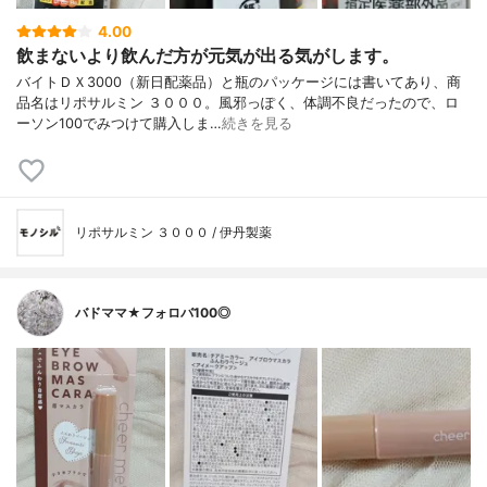
4.00
飲まないより飲んだ方が元気が出る気がします。
バイトＤＸ3000（新日配薬品）と瓶のパッケージには書いてあり、商
品名はリポサルミン ３０００。風邪っぽく、体調不良だったので、ロ
ーソン100でみつけて購入しま…
続きを見る
リポサルミン ３０００ / 伊丹製薬
バドママ★フォロバ100◎