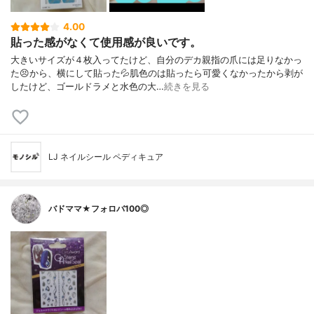
4.00
貼った感がなくて使用感が良いです。
大きいサイズが４枚入ってたけど、自分のデカ親指の爪には足りなかっ
た😣から、横にして貼った💦肌色のは貼ったら可愛くなかったから剥が
したけど、ゴールドラメと水色の大…
続きを見る
LJ ネイルシール ペディキュア
バドママ★フォロバ100◎