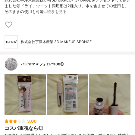
株式会社宇津木産業様から3D MAKEUP SPONGEをプレゼントして頂き
ました😊ドライ、ウエット両用形は2種入り。水を含ませての使用も、
そのままの使用も可能…
続きを見る
株式会社宇津木産業 3D MAKEUP SPONGE
バドママ★フォロバ100◎
3.00
コスパ重視なら◎