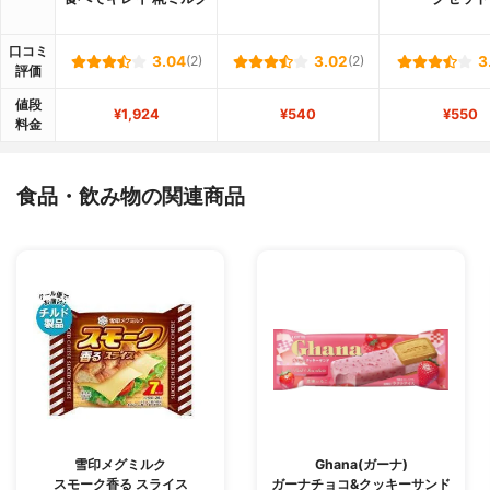
口コミ
3.04
(2)
3.02
(2)
3
評価
値段
¥1,924
¥540
¥550
料金
食品・飲み物の関連商品
雪印メグミルク
Ghana(ガーナ)
スモーク香る スライス
ガーナチョコ&クッキーサンド