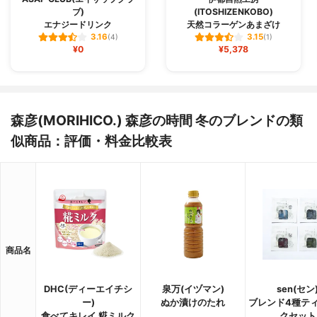
ブ)
(ITOSHIZENKOBO)
エナジードリンク
天然コラーゲンあまざけ
3.16
3.15
(4)
(1)
¥0
¥5,378
森彦(MORIHICO.) 森彦の時間 冬のブレンドの類
似商品：評価・料金比較表
商品名
DHC(ディーエイチシ
泉万(イヅマン)
sen(セン
ー)
ぬか漬けのたれ
ブレンド4種テ
食べてキレイ 糀ミルク
クセット