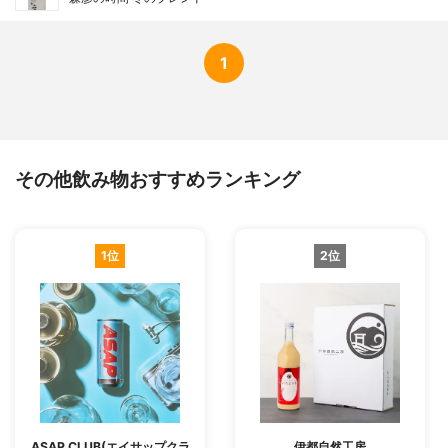
1
その他飲み物おすすめランキング
1位
2位
ASAP CLUB(エイサップクラ
伊都自然工房