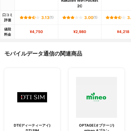
Rakuten WiFi Pocket
2C
口コミ
3.13
(1)
3.00
(1)
3
評価
値段
¥4,750
¥2,980
¥4,218
料金
モバイルデータ通信の関連商品
DTI(ディーティーアイ)
OPTAGE(オプテージ)
DTI SIM
mineo Aプラン