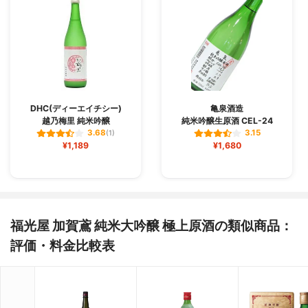
DHC(ディーエイチシー)
亀泉酒造
越乃梅里 純米吟醸
純米吟醸生原酒 CEL-24
3.68
3.15
(1)
¥1,189
¥1,680
福光屋 加賀鳶 純米大吟醸 極上原酒の類似商品：
評価・料金比較表