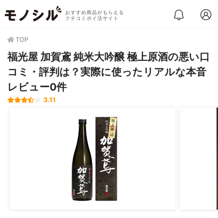
おすすめ商品がもらえる
クチコミポイ活サイト
TOP
福光屋 加賀鳶 純米大吟醸 極上原酒の悪い口
コミ・評判は？実際に使ったリアルな本音
レビュー0件
3.11