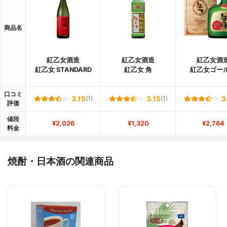
商品名
紅乙女酒造
紅乙女酒造
紅乙女酒
紅乙女 STANDARD
紅乙女 角
紅乙女ゴー
口コミ
3.15
(1)
3.15
(1)
3
評価
値段
¥2,026
¥1,320
¥2,764
料金
焼酎・日本酒の関連商品