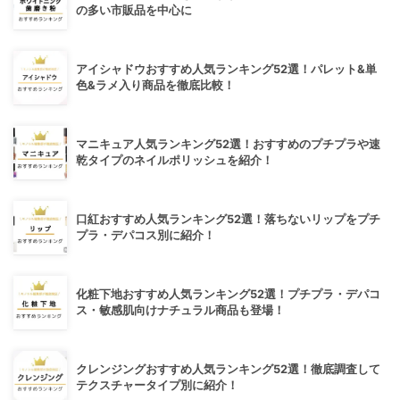
の多い市販品を中心に
アイシャドウおすすめ人気ランキング52選！パレット&単
色&ラメ入り商品を徹底比較！
マニキュア人気ランキング52選！おすすめのプチプラや速
乾タイプのネイルポリッシュを紹介！
口紅おすすめ人気ランキング52選！落ちないリップをプチ
プラ・デパコス別に紹介！
化粧下地おすすめ人気ランキング52選！プチプラ・デパコ
ス・敏感肌向けナチュラル商品も登場！
クレンジングおすすめ人気ランキング52選！徹底調査して
テクスチャータイプ別に紹介！