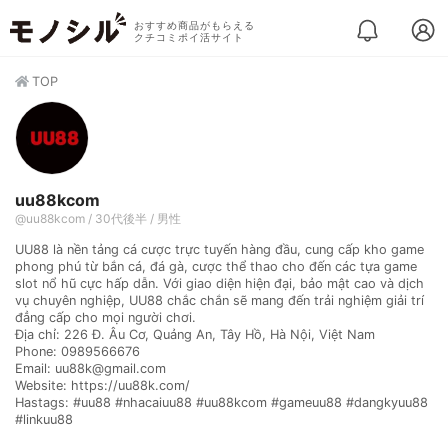
おすすめ商品がもらえる
クチコミポイ活サイト
TOP
uu88kcom
@uu88kcom / 30代後半 / 男性
UU88 là nền tảng cá cược trực tuyến hàng đầu, cung cấp kho game
phong phú từ bắn cá, đá gà, cược thể thao cho đến các tựa game
slot nổ hũ cực hấp dẫn. Với giao diện hiện đại, bảo mật cao và dịch
vụ chuyên nghiệp, UU88 chắc chắn sẽ mang đến trải nghiệm giải trí
đẳng cấp cho mọi người chơi.
Địa chỉ: 226 Đ. Âu Cơ, Quảng An, Tây Hồ, Hà Nội, Việt Nam
Phone: 0989566676
Email: uu88k@gmail.com
Website: https://uu88k.com/
Hastags: #uu88 #nhacaiuu88 #uu88kcom #gameuu88 #dangkyuu88
#linkuu88