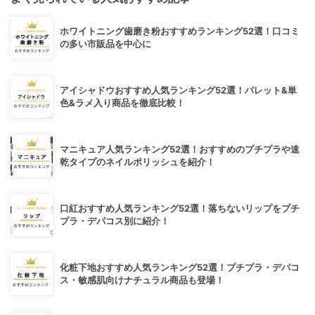
ホワイトニング歯磨き粉おすすめランキング52選！口コミ
の多い市販品を中心に
アイシャドウおすすめ人気ランキング52選！パレット&単
色&ラメ入り商品を徹底比較！
マニキュア人気ランキング52選！おすすめのプチプラや速
乾タイプのネイルポリッシュを紹介！
口紅おすすめ人気ランキング52選！落ちないリップをプチ
プラ・デパコス別に紹介！
化粧下地おすすめ人気ランキング52選！プチプラ・デパコ
ス・敏感肌向けナチュラル商品も登場！