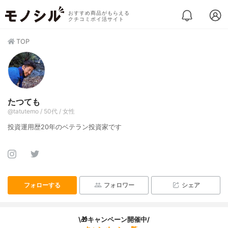
おすすめ商品がもらえる
クチコミポイ活サイト
TOP
たつても
@tatutemo / 50代 / 女性
投資運用歴20年のベテラン投資家です
フォローする
フォロワー
シェア
\🎁キャンペーン開催中/