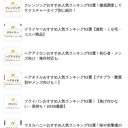
クレンジングおすすめ人気ランキング52選！徹底調査して
テクスチャータイプ別に紹介！
ドライヤーおすすめ人気ランキング52選【速乾・くせ毛・
コスパ商品】
ヘアアイロンおすすめ人気ランキング52選！初心者・メン
ズ向け・海外対応も♪
ヘアオイルおすすめ人気ランキング52選【プチプラ・髪質
別やメンズ向けも！】
フライパンおすすめ人気ランキング52選！【焦げ付かな
い・長持ち！2026最新】
マヌカハニーおすすめ人気ランキング52選！味や栄養価の