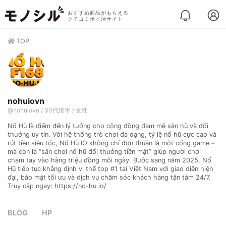
おすすめ商品がもらえる
クチコミポイ活サイト
TOP
nohuiovn
@nohuiovn / 30代後半 / 女性
Nổ Hũ là điểm đến lý tưởng cho cộng đồng đam mê săn hũ và đổi
thưởng uy tín. Với hệ thống trò chơi đa dạng, tỷ lệ nổ hũ cực cao và
rút tiền siêu tốc, Nổ Hũ IO không chỉ đơn thuần là một cổng game –
mà còn là “sân chơi nổ hũ đổi thưởng tiền mặt” giúp người chơi
chạm tay vào hàng triệu đồng mỗi ngày. Bước sang năm 2025, Nổ
Hũ tiếp tục khẳng định vị thế top #1 tại Việt Nam với giao diện hiện
đại, bảo mật tối ưu và dịch vụ chăm sóc khách hàng tận tâm 24/7.
Truy cập ngay: https://no-hu.io/
BLOG
HP