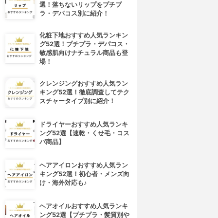
選！落ちないリップをプチプ
ラ・デパコス別に紹介！
化粧下地おすすめ人気ランキン
グ52選！プチプラ・デパコス・
敏感肌向けナチュラル商品も登
場！
クレンジングおすすめ人気ラン
キング52選！徹底調査してテク
スチャータイプ別に紹介！
ドライヤーおすすめ人気ランキ
ング52選【速乾・くせ毛・コス
パ商品】
ヘアアイロンおすすめ人気ラン
キング52選！初心者・メンズ向
け・海外対応も♪
ヘアオイルおすすめ人気ランキ
ング52選【プチプラ・髪質別や