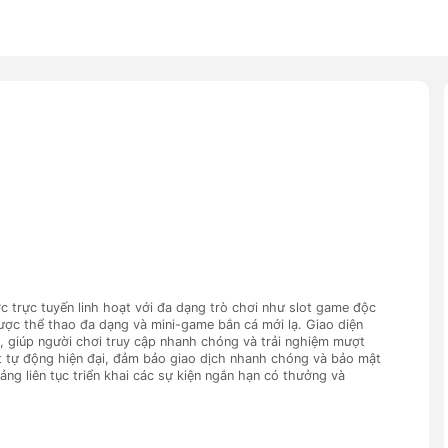
 trực tuyến linh hoạt với đa dạng trò chơi như slot game độc
ược thể thao đa dạng và mini-game bắn cá mới lạ. Giao diện
bị, giúp người chơi truy cập nhanh chóng và trải nghiệm mượt
t tự động hiện đại, đảm bảo giao dịch nhanh chóng và bảo mật
tảng liên tục triển khai các sự kiện ngắn hạn có thưởng và