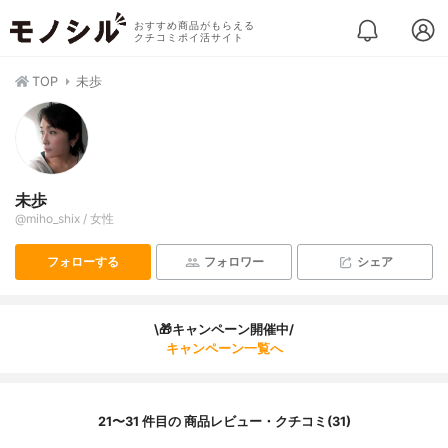
おすすめ商品がもらえる
クチコミポイ活サイト
TOP
未歩
未歩
@miho_shix / 女性
フォローする
フォロワー
シェア
\🎁キャンペーン開催中/
キャンペーン一覧へ
21〜31 件目の 商品レビュー・クチコミ(31)