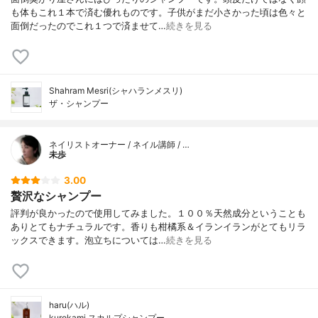
も体もこれ１本で済む優れものです。子供がまだ小さかった頃は色々と
面倒だったのでこれ１つで済ませて…
続きを見る
Shahram Mesri(シャハランメスリ)
ザ・シャンプー
ネイリストオーナー / ネイル講師 / …
未歩
3.00
贅沢なシャンプー
評判が良かったので使用してみました。１００％天然成分ということも
ありとてもナチュラルです。香りも柑橘系＆イランイランがとてもリラ
ックスできます。泡立ちについては…
続きを見る
haru(ハル)
kurokami スカルプシャンプー