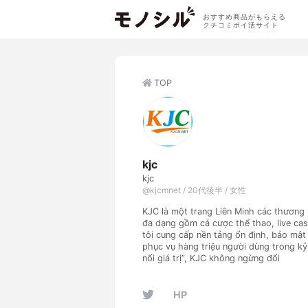
おすすめ商品がもらえる
クチコミポイ活サイト
TOP
kjc
kjc
@kjcmnet / 20代後半 / 女性
KJC là một trang Liên Minh các thương h
đa dạng gồm cá cược thể thao, live cas
tôi cung cấp nền tảng ổn định, bảo mật 
phục vụ hàng triệu người dùng trong kỷ
nối giá trị”, KJC không ngừng đổi
HP