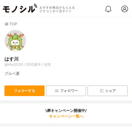
おすすめ商品がもらえる
クチコミポイ活サイト
TOP
はす川
@irhs3030 / 20代後半 / 女性
ブルベ夏
フォローする
フォロワー
シェア
\🎁キャンペーン開催中/
キャンペーン一覧へ