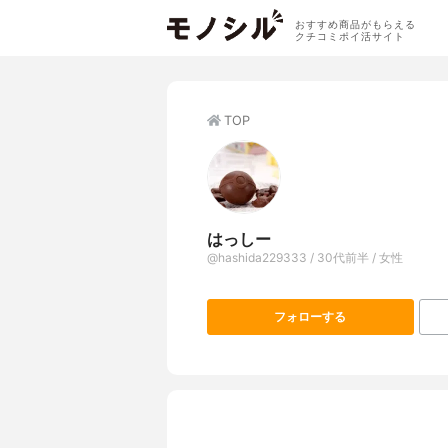
おすすめ商品がもらえる
クチコミポイ活サイト
TOP
はっしー
@hashida229333 / 30代前半 / 女性
フォローする