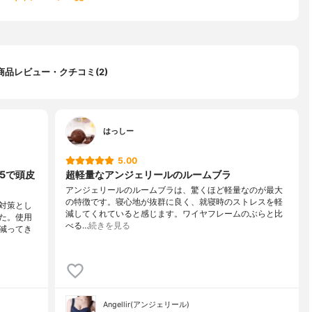
商品レビュー・クチコミ(2)
はっしー
5.00
5で頭皮
超軽量なアンジェリールのルームブラ
アンジェリールのルームブラは、驚くほど軽量なのが最大
の特徴です。寝心地が抜群に良く、就寝時のストレスを軽
対策とし
減してくれていると感じます。ワイヤフレームのぶらと比
た。使用
べる…
続きを見る
減ってき
Angellir(アンジェリール)