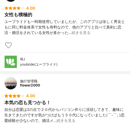
4.00
女性も積極的
ユーブライドも一時期使用していましたが、このアプリは珍しく男女と
もに同じ料金体系で女性も有料なので、他のアプリと比べて真剣に恋
活・婚活をされている女性が多かった…
続きを見る
IBJ
youbride(ユーブライド)
施行管理職
flower2000
4.00
本気の恋も見つかる！
自分は恋愛は2の次で２０代からパソコン作りに没頭してきて、趣味に
生きてきたのですが気がつけばもう５０代になっていました(⌒-⌒; )恋
愛経験が少ないので、婚活メ…
続きを見る