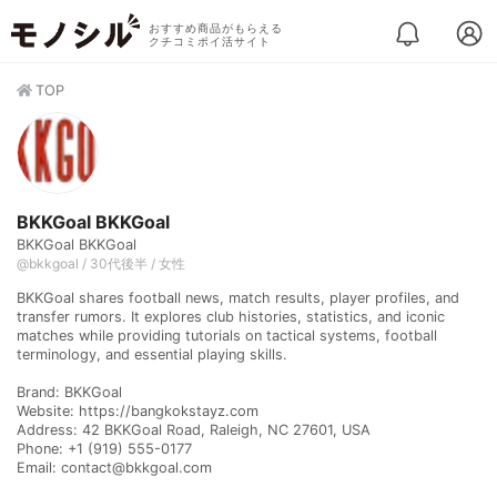
おすすめ商品がもらえる
クチコミポイ活サイト
TOP
BKKGoal BKKGoal
BKKGoal BKKGoal
@bkkgoal / 30代後半 / 女性
BKKGoal shares football news, match results, player profiles, and
transfer rumors. It explores club histories, statistics, and iconic
matches while providing tutorials on tactical systems, football
terminology, and essential playing skills.
Brand: BKKGoal
Website: https://bangkokstayz.com
Address: 42 BKKGoal Road, Raleigh, NC 27601, USA
Phone: +1 (919) 555-0177
Email: contact@bkkgoal.com