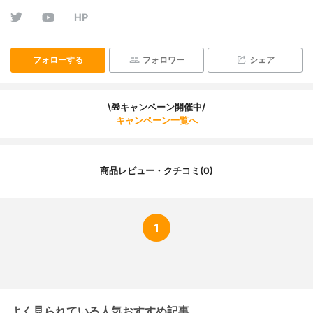
HP
フォローする
フォロワー
シェア
\🎁キャンペーン開催中/
キャンペーン一覧へ
商品レビュー・クチコミ(0)
1
よく見られている人気おすすめ記事