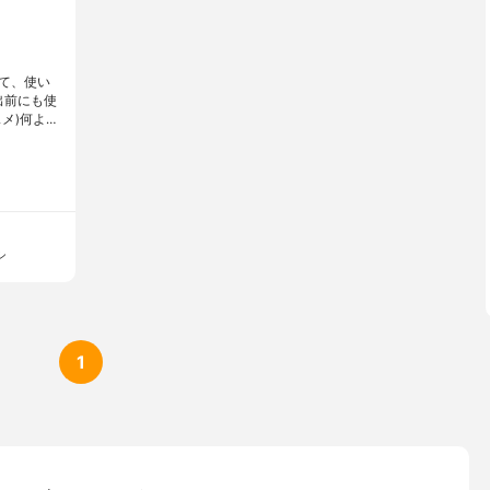
て、使い
出前にも使
メ)何よ…
シ
1