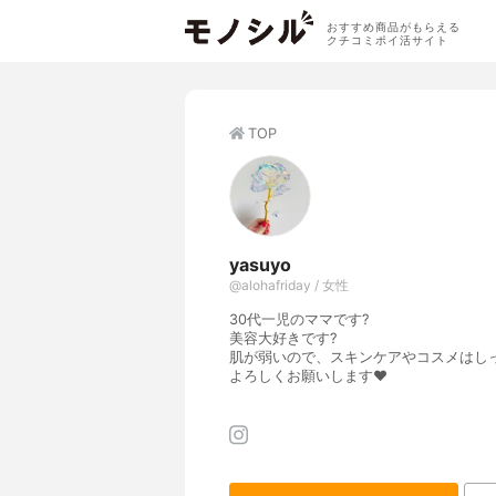
おすすめ商品がもらえる
クチコミポイ活サイト
TOP
yasuyo
@alohafriday / 女性
30代一児のママです?
美容大好きです?
肌が弱いので、スキンケアやコスメはしっ
よろしくお願いします♥