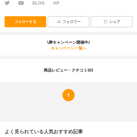
BLOG
HP
フォローする
フォロワー
シェア
\🎁キャンペーン開催中/
キャンペーン一覧へ
商品レビュー・クチコミ(0)
1
よく見られている人気おすすめ記事