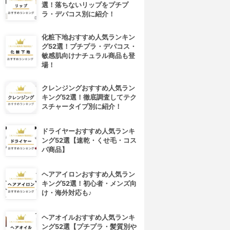
選！落ちないリップをプチプ
ラ・デパコス別に紹介！
化粧下地おすすめ人気ランキン
グ52選！プチプラ・デパコス・
敏感肌向けナチュラル商品も登
場！
クレンジングおすすめ人気ラン
キング52選！徹底調査してテク
スチャータイプ別に紹介！
ドライヤーおすすめ人気ランキ
ング52選【速乾・くせ毛・コス
パ商品】
ヘアアイロンおすすめ人気ラン
キング52選！初心者・メンズ向
け・海外対応も♪
ヘアオイルおすすめ人気ランキ
ング52選【プチプラ・髪質別や