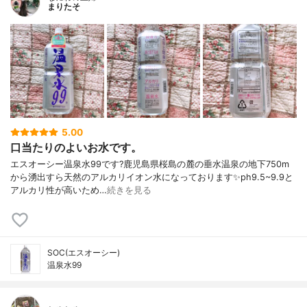
まりたそ
5.00
口当たりのよいお水です。
エスオーシー温泉水99です?鹿児島県桜島の麓の垂水温泉の地下750m
から湧出すら天然のアルカリイオン水になっております✨ph9.5~9.9と
アルカリ性が高いため…
続きを見る
SOC(エスオーシー)
温泉水99