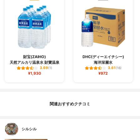
財宝(ZAIHO)
DHC(ディーエイチシー)
天然アルカリ温泉水 財寶温泉
海洋深層水
3.69
3.61
(1)
(16)
¥1,930
¥972
関連おすすめクチコミ
シルシル