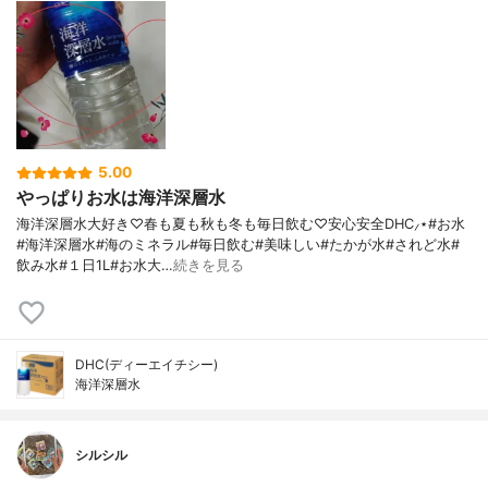
5.00
やっぱりお水は海洋深層水
海洋深層水大好き♡春も夏も秋も冬も毎日飲む♡安心安全DHC⸝⋆#お水
#海洋深層水#海のミネラル#毎日飲む#美味しい#たかが水#されど水#
飲み水#１日1L#お水大…
続きを見る
DHC(ディーエイチシー)
海洋深層水
シルシル