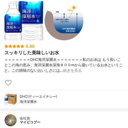
5.00
スッキリした美味しいお水
＝＝＝＝＝＝＝DHC海洋深層水＝＝＝＝＝＝＝私のお水は もう長いこ
とこの海の恵み、海洋深層水深海８００mから届いているお水というこ
と。この雑味のないおいしさには…
続きを見る
DHC(ディーエイチシー)
海洋深層水
会社員
マイピコブー