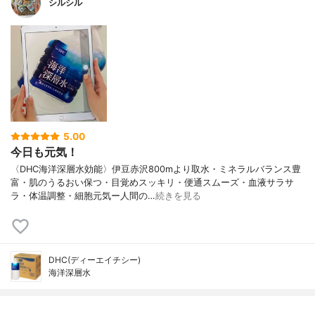
シルシル
5.00
今日も元気！
〈DHC海洋深層水効能〉伊豆赤沢800mより取水・ミネラルバランス豊
富・肌のうるおい保つ・目覚めスッキリ・便通スムーズ・血液サラサ
ラ・体温調整・細胞元気ー人間の…
続きを見る
DHC(ディーエイチシー)
海洋深層水