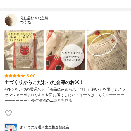
化粧品好きな主婦
つくね
5.00
土づくりからこだわった会津のお米！
#PR✨あいづの厳選米✨ 「商品に込められた想いと願い」を届けるメッ
センジャーMiyuuです🫶今回お届けしたいアイテムはこちら✨ーーーー
ーーーーーー＼会津清酒の…
続きを見る
あいづの厳選米生産推進協議会