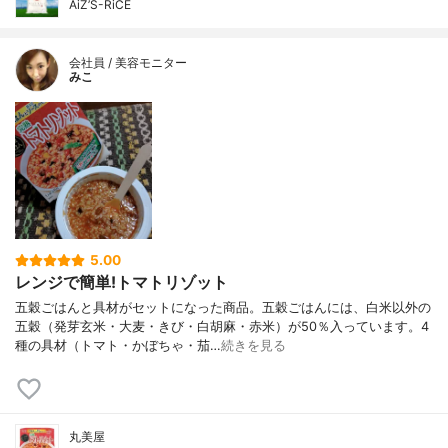
AiZ’S-RiCE
会社員 / 美容モニター
みこ
5.00
レンジで簡単!トマトリゾット
五穀ごはんと具材がセットになった商品。五穀ごはんには、白米以外の
五穀（発芽玄米・大麦・きび・白胡麻・赤米）が50％入っています。4
種の具材（トマト・かぼちゃ・茄…
続きを見る
丸美屋