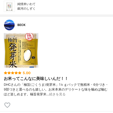
純情米いわて
銀河のしずく
BECK
5.00
お米ってこんなに美味しいんだ！！
DHCさんの「極旨(ごくうま)発芽米」1ｋｇパックで無精米・6分づき・
9部づきと選べるのも嬉しい。お米本来のデリケートな味を噛めば噛む
ほど楽しめます。極旨発芽米…
続きを見る