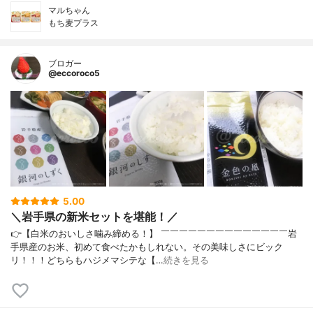
マルちゃん
もち麦プラス
ブロガー
@eccoroco5
5.00
＼岩手県の新米セットを堪能！／
👉【白米のおいしさ噛み締める！】 ￣￣￣￣￣￣￣￣￣￣￣￣￣￣岩
手県産のお米、初めて食べたかもしれない。その美味しさにビック
リ！！！どちらもハジメマシテな【…
続きを見る