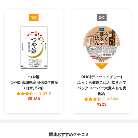
1位
2位
つや姫
DHC(ディーエイチシー)
つや姫 宮城県産 令和2年度産
ふっくら健康ごはん 炊きたて
(白米, 5kg)
パック スーパー大麦＆もち麦
配合
3.63
(1)
¥5,180
3.62
(3)
¥223
関連おすすめクチコミ