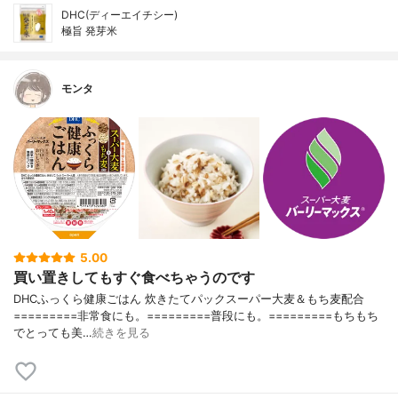
DHC(ディーエイチシー)
極旨 発芽米
モンタ
5.00
買い置きしてもすぐ食べちゃうのです
DHCふっくら健康ごはん 炊きたてパックスーパー大麦＆もち麦配合
=========非常食にも。=========普段にも。=========もちもち
でとっても美…
続きを見る