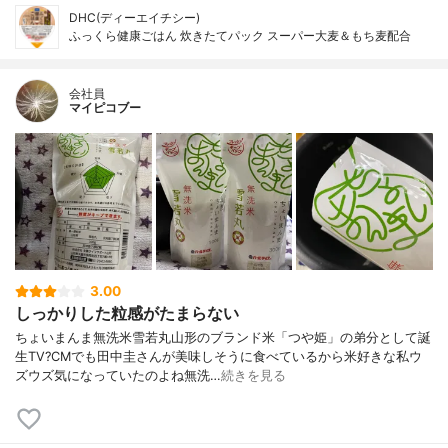
DHC(ディーエイチシー)
ふっくら健康ごはん 炊きたてパック スーパー大麦＆もち麦配合
会社員
マイピコブー
3.00
しっかりした粒感がたまらない
ちょいまんま無洗米雪若丸山形のブランド米「つや姫」の弟分として誕
生TV?CMでも田中圭さんが美味しそうに食べているから米好きな私ウ
ズウズ気になっていたのよね無洗…
続きを見る