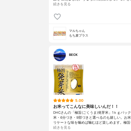
続きを見る
マルちゃん
もち麦プラス
BECK
5.00
お米ってこんなに美味しいんだ！！
DHCさんの「極旨(ごくうま)発芽米」1ｋｇパッ
米・6分づき・9部づきと選べるのも嬉しい。お
リケートな味を噛めば噛むほど楽しめます。極旨
続きを見る