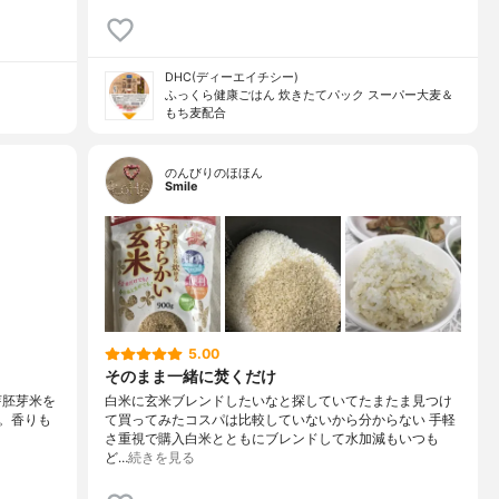
DHC(ディーエイチシー)
ふっくら健康ごはん 炊きたてパック スーパー大麦＆
もち麦配合
のんびりのほほん
Smile
5.00
そのまま一緒に焚くだけ
芽胚芽米を
白米に玄米ブレンドしたいなと探していてたまたま見つけ
。香りも
て買ってみたコスパは比較していないから分からない 手軽
さ重視で購入白米とともにブレンドして水加減もいつも
ど…
続きを見る