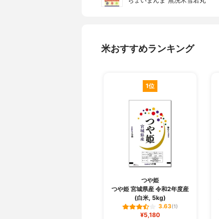
ちょいまんま 無洗米雪若丸
米おすすめランキング
1位
つや姫
つや姫 宮城県産 令和2年度産
(白米, 5kg)
3.63
(1)
¥5,180