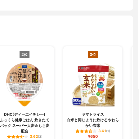
2位
3位
DHC(ディーエイチシー)
ヤマトライス
ふっくら健康ごはん 炊きたて
白米と同じように炊けるやわら
パック スーパー大麦＆もち麦
かい玄米
配合
3.61
(1)
¥650
3.62
(3)