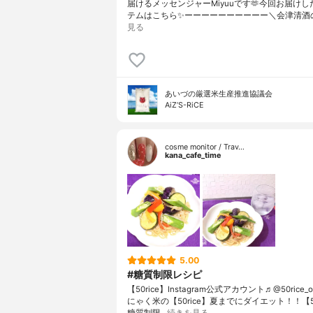
届けるメッセンジャーMiyuuです🫶今回お届け
テムはこちら✨ーーーーーーーーーー＼会津清酒
見る
あいづの厳選米生産推進協議会
AiZ’S-RiCE
cosme monitor / Trav…
kana_cafe_time
5.00
#糖質制限レシピ
【50rice】Instagram公式アカウント♬@50rice_of
にゃく米の【50rice】夏までにダイエット！！【50