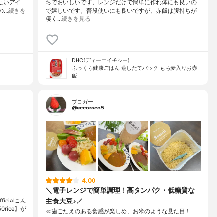
したいアイ
ちでおいしいです。レンジだけで簡単に作れ体にも良いの
の…
続きを
で嬉しいです。普段使いにも良いですが、赤飯は腹持ちが
凄く…
続きを見る
DHC(ディーエイチシー)
ふっくら健康ごはん 蒸したてパック もち麦入りお赤
飯
ブロガー
@eccoroco5
4.00
＼電子レンジで簡単調理！高タンパク・低糖質な
主食大豆♪／
ficialこん
rice】が
≪歯ごたえのある食感が楽しめ、お米のような見た目！