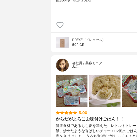
糖質制限…
続きを見る
DREXEL(ドレクセル)
50RICE
会社員 / 美容モニター
みこ
5.00
からだがよろこぶ味付けごはん！！
健康食材であるもち麦を加えた、レトルトトレー
飯。炒めたような香ばしいチャー ハン風のごは
麦を 加えました。うるち米9割に対しモチモチと