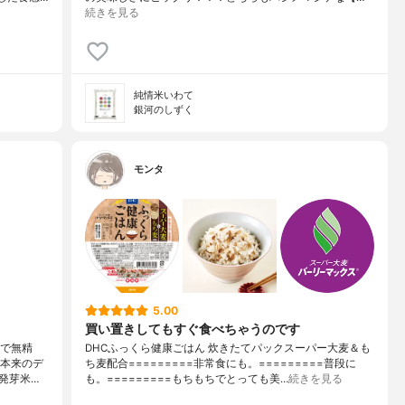
続きを見る
純情米いわて
銀河のしずく
モンタ
5.00
買い置きしてもすぐ食べちゃうのです
クで無精
DHCふっくら健康ごはん 炊きたてパックスーパー大麦＆も
米本来のデ
ち麦配合=========非常食にも。=========普段に
発芽米…
も。=========もちもちでとっても美…
続きを見る