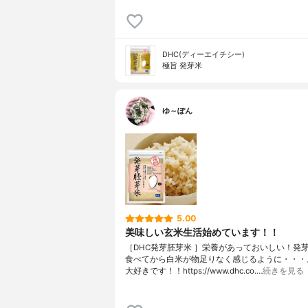
DHC(ディーエイチシー)
極旨 発芽米
ゆ～ぽん
5.00
美味しい玄米生活始めています！！
［DHC発芽胚芽米 ］栄養があっておいしい！発
食べてから白米が物足りなく感じるように・・・
大好きです！！https://www.dhc.co.…
続きを見る