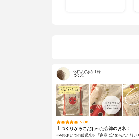
化粧品好きな主婦
つくね
5.00
土づくりからこだわった会津のお米！
#PR✨あいづの厳選米✨ 「商品に込められた想い