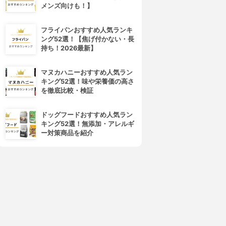
メンズ向けも！】
フライパンおすすめ人気ランキ
ング52選！【焦げ付かない・長
持ち！2026最新】
マヌカハニーおすすめ人気ラン
キング52選！味や栄養価の高さ
4位
5位
を徹底比較・検証
ドッグフードおすすめ人気ラン
キング52選！無添加・アレルギ
ー対策商品を紹介
旬鮮館
DHC(ディーエイチシー)
ちょいまんま 無洗米雪若丸
発芽胚芽米
3.15
3.15
(1)
(2)
¥280
¥740