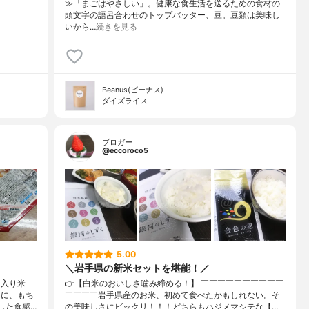
≫「まごはやさしい」。健康な食生活を送るための食材の
頭文字の語呂合わせのトップバッター、豆。豆類は美味し
いから…
続きを見る
Beanus(ビーナス)
ダイズライス
ブロガー
@eccoroco5
5.00
＼岩手県の新米セットを堪能！／
 入り米
👉【白米のおいしさ噛み締める！】 ￣￣￣￣￣￣￣￣￣￣
んに、もち
￣￣￣￣岩手県産のお米、初めて食べたかもしれない。そ
した食感…
の美味しさにビックリ！！！どちらもハジメマシテな【…