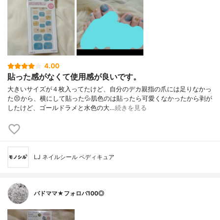
4.00
貼った感がなくて使用感が良いです。
大きいサイズが４枚入ってたけど、自分のデカ親指の爪には足りなかっ
た😣から、横にして貼った💦肌色のは貼ったら可愛くなかったから剥が
したけど、ゴールドラメと水色の大…
続きを見る
LJ ネイルシール ペディキュア
バドママ★フォロバ100◎