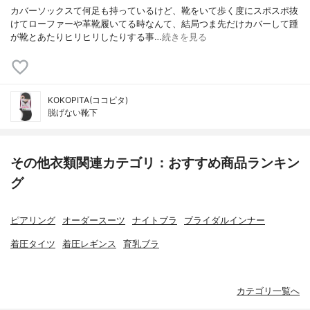
カバーソックスて何足も持っているけど、靴をいて歩く度にスポスポ抜
けてローファーや革靴履いてる時なんて、結局つま先だけカバーして踵
が靴とあたりヒリヒリしたりする事…
続きを見る
KOKOPITA(ココピタ)
脱げない靴下
その他衣類関連カテゴリ：おすすめ商品ランキン
グ
ピアリング
オーダースーツ
ナイトブラ
ブライダルインナー
着圧タイツ
着圧レギンス
育乳ブラ
カテゴリ一覧へ