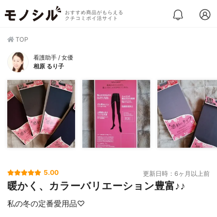
おすすめ商品がもらえる
クチコミポイ活サイト
TOP
看護助手 / 女優
相原 るり子
5.00
更新日時：6ヶ月以上前
暖かく、カラーバリエーション豊富♪♪
私の冬の定番愛用品♡