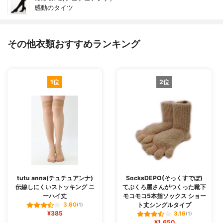
感動のタイツ
その他衣類おすすめランキング
1位
2位
tutu anna(チュチュアンナ)
SocksDEPO(そっくすでぽ)
伝線しにくいストッキング ニ
てぶくろ屋さんがつくった靴下
ーハイ丈
モコモコ5本指ソックス ショー
ト丈シングルタイプ
3.60
(1)
¥385
3.16
(1)
¥1,650