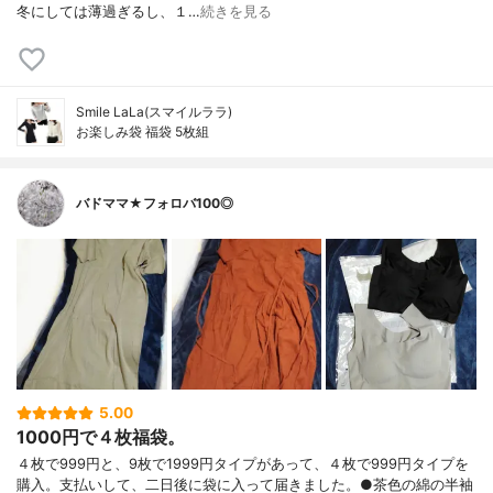
冬にしては薄過ぎるし、１…
続きを見る
Smile LaLa(スマイルララ)
お楽しみ袋 福袋 5枚組
バドママ★フォロバ100◎
5.00
1000円で４枚福袋。
４枚で999円と、9枚で1999円タイプがあって、４枚で999円タイプを
購入。支払いして、二日後に袋に入って届きました。●茶色の綿の半袖