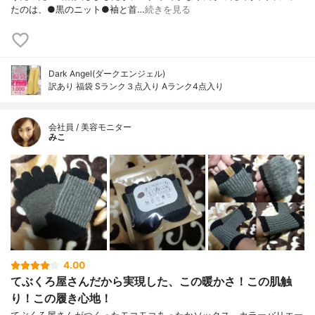
たのは、●黒のニット●袖と首…
続きを見る
Dark Angel(ダークエンジェル)
訳あり 福袋 Sランク３点入り Aランク4点入り
会社員 / 美容モニター
みこ
4.00
てぶくろ屋さんだから実現した、この暖かさ！この肌触
り！この履き心地！