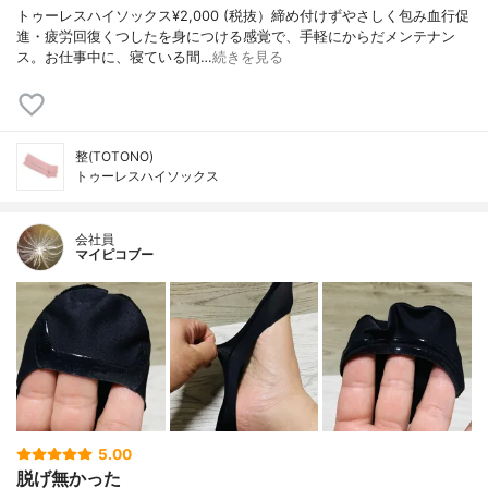
トゥーレスハイソックス¥2,000 (税抜）締め付けずやさしく包み血行促
進・疲労回復くつしたを身につける感覚で、手軽にからだメンテナン
ス。お仕事中に、寝ている間…
続きを見る
整(TOTONO)
トゥーレスハイソックス
会社員
マイピコブー
5.00
脱げ無かった