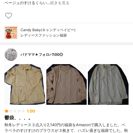
ベージュのすけるくらい…
続きを見る
Candy Baby(キャンディベイビー)
レディースファッション福袋
バドママ★フォロバ100◎
1.00
鬱袋、、、。
秋冬レディース３点入り2,140円の福袋をAmazonで購入しました。ペ
ラペラのすけすけのブラウスが３枚きて、ハズレ過ぎな福袋でした。秋