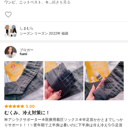
ワンピ、ニットベスト、キ…
続きを見る
しまむら
シーズン リーズン 2022年 福袋
ブロガー
fumi
5.00
むくみ、冷え対策に！
🌺アシラクサポーター☆医療用着圧ソックス☆🌸足首かかとまでしっか
りサポート！！✨更年期で上半身は暑いのに下半身は冷え冷え💦💦足首