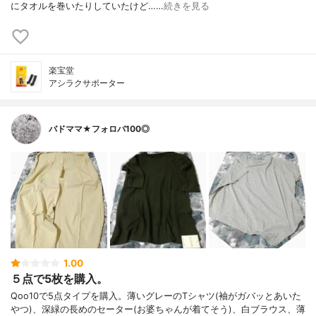
にタオルを巻いたりしていたけど……
続きを見る
楽宝堂
アシラクサポーター
バドママ★フォロバ100◎
1.00
５点で5枚を購入。
Qoo10で5点タイプを購入。薄いグレーのTシャツ(袖がガバッとあいた
やつ)、深緑の長めのセーター(お婆ちゃんが着てそう)、白ブラウス、薄