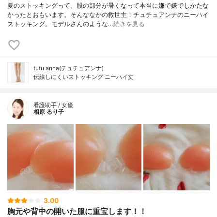
夏のストッキングって、股の部分が暑くなって本当に嫌で嫌でしかたな
かったとおもいます。そんななかの救世主！チュチュアンナのニーハイ
ストッキング。モデルさんのような…
続きを見る
tutu anna(チュチュアンナ)
伝線しにくいストッキング ニーハイ丈
看護助手 / 女優
相原 るり子
3.00
胸元や背中の開いた服に重宝します！！