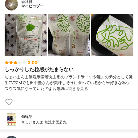
会社員
マイピコブー
3.00
しっかりした粒感がたまらない
ちょいまんま無洗米雪若丸山形のブランド米「つや姫」の弟分として誕
生TV?CMでも田中圭さんが美味しそうに食べているから米好きな私ウ
ズウズ気になっていたのよね無洗…
続きを見る
旬鮮館
ちょいまんま 無洗米雪若丸