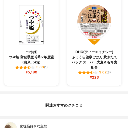
つや姫
DHC(ディーエイチシー)
つや姫 宮城県産 令和2年度産
ふっくら健康ごはん 炊きたて
(白米, 5kg)
パック スーパー大麦＆もち麦
配合
3.63
(1)
¥5,180
3.62
(3)
¥223
関連おすすめクチコミ
化粧品好きな主婦