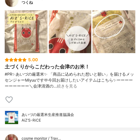
つくね
5.00
土づくりからこだわった会津のお米！
#PR✨あいづの厳選米✨ 「商品に込められた想いと願い」を届けるメッ
センジャーMiyuuです🫶今回お届けしたいアイテムはこちら✨ーーーー
ーーーーーー＼会津清酒の…
続きを見る
あいづの厳選米生産推進協議会
AiZ’S-RiCE
cosme monitor / Trav…