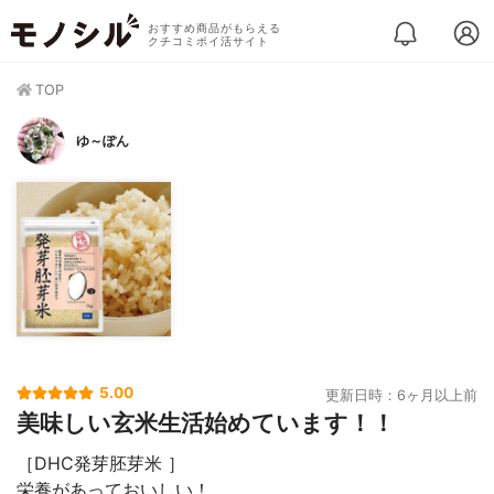
おすすめ商品がもらえる
クチコミポイ活サイト
TOP
ゆ～ぽん
5.00
更新日時：6ヶ月以上前
美味しい玄米生活始めています！！
［DHC発芽胚芽米 ］
栄養があっておいしい！