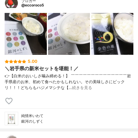
ブロガー
@eccoroco5
5.00
＼岩手県の新米セットを堪能！／
👉【白米のおいしさ噛み締める！】 ￣￣￣￣￣￣￣￣￣￣￣￣￣￣岩
手県産のお米、初めて食べたかもしれない。その美味しさにビック
リ！！！どちらもハジメマシテな【…
続きを見る
純情米いわて
銀河のしずく