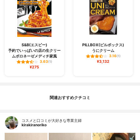
S&B(エスビー)
PILLBOX(ピルボックス)
予約でいっぱいの店の生クリー
うにクリーム
ムボロネーゼメディチ家風
3.16
(1)
¥3,132
3.63
(1)
¥275
関連おすすめクチコミ
コスメと口コミが大好きな専業主婦
kirakiranoriko