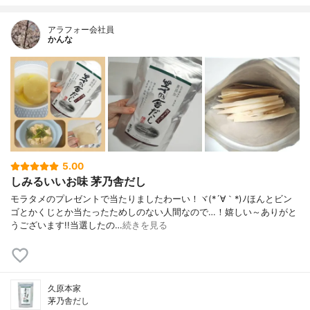
アラフォー会社員
かんな
5.00
しみるいいお味 茅乃舎だし
モラタメのプレゼントで当たりましたわーい！ヾ(*´∀｀*)ﾉほんとビン
ゴとかくじとか当たったためしのない人間なので…！嬉しい～ありがと
うございます!!当選したの…
続きを見る
久原本家
茅乃舎だし