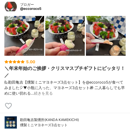
ブロガー
@eccoroco5
5.00
＼年末年始のご挨拶・クリスマスプチギフトにピッタリ！
／
🙋勘田亀吉【燻製ミニマヨネーズ3点セット】を@eccoroco5が食べて
みました🎈⁡⁡⁡▼⁡小瓶に入った、マヨネーズ3点セット🎁 二人暮らしでも早
めに使い切れる…
続きを見る
勘田亀吉製燻所(KANDA KAMEKICHI)
燻製ミニマヨネーズ3点セット