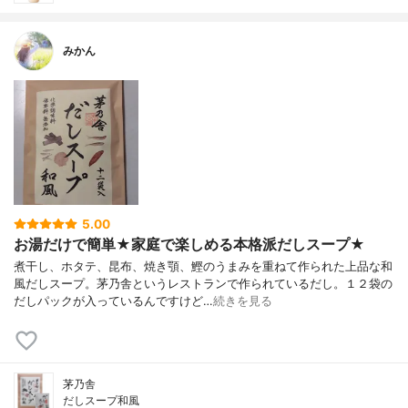
みかん
5.00
お湯だけで簡単★家庭で楽しめる本格派だしスープ★
煮干し、ホタテ、昆布、焼き顎、鰹のうまみを重ねて作られた上品な和
風だしスープ。茅乃舎というレストランで作られているだし。１２袋の
だしパックが入っているんですけど…
続きを見る
茅乃舎
だしスープ和風