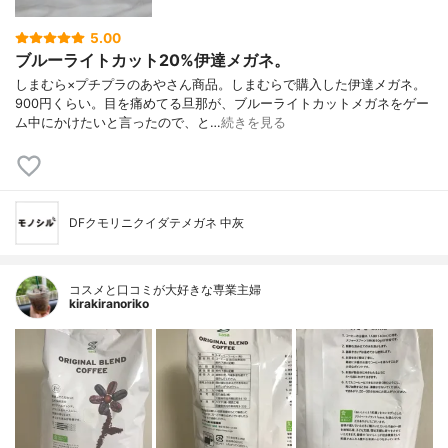
5.00
ブルーライトカット20%伊達メガネ。
しまむら×プチプラのあやさん商品。しまむらで購入した伊達メガネ。
900円くらい。目を痛めてる旦那が、ブルーライトカットメガネをゲー
ム中にかけたいと言ったので、と…
続きを見る
DFクモリニクイダテメガネ 中灰
コスメと口コミが大好きな専業主婦
kirakiranoriko