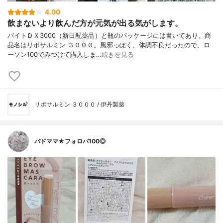
4.00
飲まないより飲んだ方が元気が出る気がします。
バイトＤＸ3000（新日配薬品）と瓶のパッケージには書いてあり、商
品名はリポサルミン ３０００。風邪っぽく、体調不良だったので、ロ
ーソン100でみつけて購入しま…
続きを見る
リポサルミン ３０００ / 伊丹製薬
バドママ★フォロバ100◎