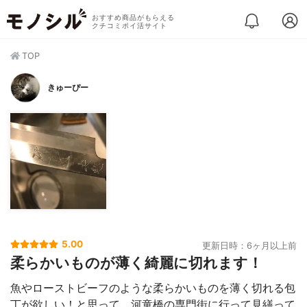
おすすめ商品がもらえる
クチコミポイ活サイト
TOP
きゅーぴー
5.00
更新日時：6ヶ月以上前
柔らかいものが薄く綺麗に切れます！
魚やローストビーフのような柔らかいものを薄く切れる包
丁が欲しい！と思って、河童橋の専門街に行って見繕って