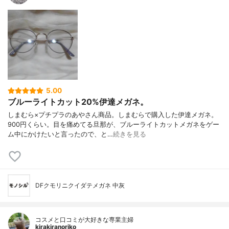
5.00
ブルーライトカット20%伊達メガネ。
しまむら×プチプラのあやさん商品。しまむらで購入した伊達メガネ。
900円くらい。目を痛めてる旦那が、ブルーライトカットメガネをゲー
ム中にかけたいと言ったので、と…
続きを見る
DFクモリニクイダテメガネ 中灰
コスメと口コミが大好きな専業主婦
kirakiranoriko