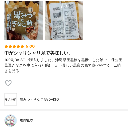
5.00
中がシャリシャリ系で美味しい。
100均DAISOで購入しました。沖縄県産黒糖を黒蜜にした飴で、丹波産
黒豆きなこを中に入れた飴(⁠.⁠ ⁠❛⁠ ⁠ᴗ⁠ ⁠❛⁠.⁠)優しい黒蜜の飴で食べやすく、…
続
きを見る
黒みつときなこ飴/DAISO
珈琲豆♡