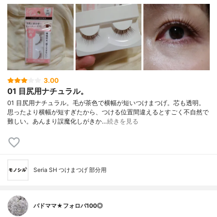
3.00
01 目尻用ナチュラル。
01 目尻用ナチュラル。毛が茶色で横幅が短いつけまつげ。芯も透明。
思ったより横幅が短すぎたから、つける位置間違えるとすごく不自然で
難しい。あんまり誤魔化しがきか…
続きを見る
Seria SH つけまつげ 部分用
バドママ★フォロバ100◎