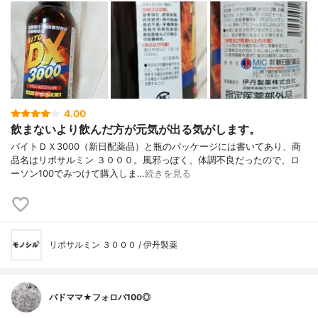
4.00
飲まないより飲んだ方が元気が出る気がします。
バイトＤＸ3000（新日配薬品）と瓶のパッケージには書いてあり、商
品名はリポサルミン ３０００。風邪っぽく、体調不良だったので、ロ
ーソン100でみつけて購入しま…
続きを見る
リポサルミン ３０００ / 伊丹製薬
バドママ★フォロバ100◎