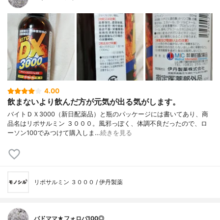
4.00
飲まないより飲んだ方が元気が出る気がします。
バイトＤＸ3000（新日配薬品）と瓶のパッケージには書いてあり、商
品名はリポサルミン ３０００。風邪っぽく、体調不良だったので、ロ
ーソン100でみつけて購入しま…
続きを見る
リポサルミン ３０００ / 伊丹製薬
バドママ★フォロバ100◎