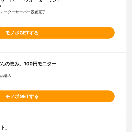
ーサーバー「ウォーターワン」
0
ウォーターサーバー設置完了
モノポGETする
んの恵み」100円モニター
商品購入
モノポGETする
スト」