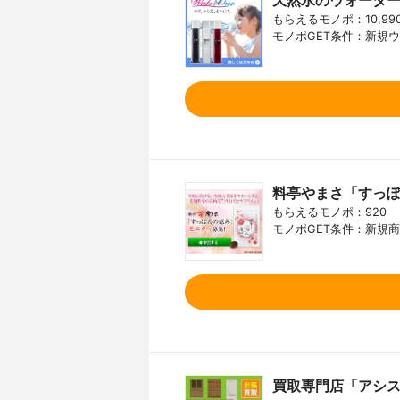
天然水のウォータ
もらえるモノポ：10,99
モノポGET条件：新規
料亭やまさ「すっぽ
もらえるモノポ：920
モノポGET条件：新規
買取専門店「アシ