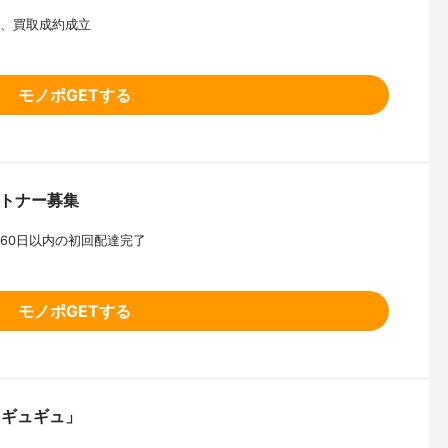
後、買取成約成立
モノポGETする
パートナー募集
後60日以内の初回配達完了
モノポGETする
ュギュギュ」