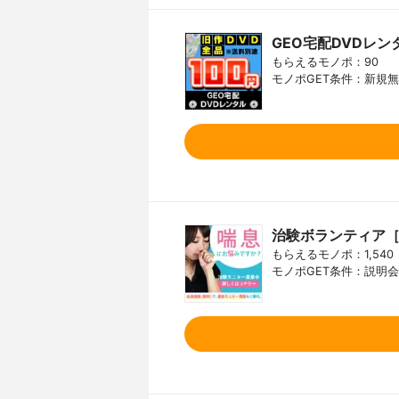
GEO宅配DVDレン
もらえるモノポ：90
モノポGET条件：新規
治験ボランティア［
もらえるモノポ：1,540
モノポGET条件：説明