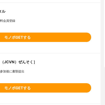
タル
無料会員登録
モノポGETする
（JCVN）ぜんそく］
会参加後に書類提出
モノポGETする