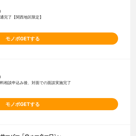
0
開通完了【関西地区限定】
モノポGETする
0
b無料相談申込み後、対面での面談実施完了
モノポGETする