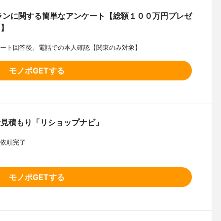
ランに関する簡単なアンケート【総額１００万円プレゼ
！】
ケート回答後、電話での本人確認【関東のみ対象】
モノポGETする
括見積もり「リショップナビ」
り依頼完了
モノポGETする