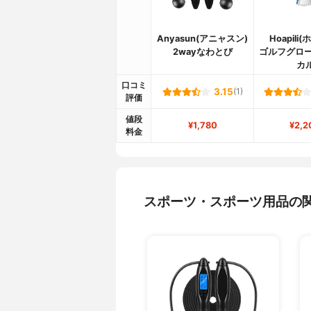
Anyasun(アニャスン)
Hoapili
2wayなわとび
ゴルフグロー
カ
口コミ
3.15
(1)
評価
値段
¥1,780
¥2,2
料金
スポーツ・スポーツ用品の