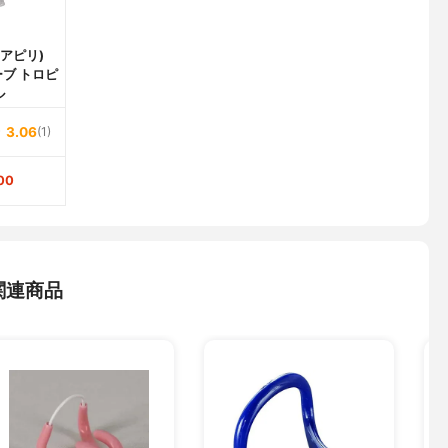
(ホアピリ)
ブ トロピ
ル
3.06
(1)
00
関連商品