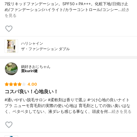
7役リキッドファンデーション。SPF50＋PA+++。化粧下地/日焼け止
め/ファンデーション/ハイライト/カラーコントロール/コンシー...
続き
を見る
ハリシャイン
ザ・ファンデーション ダブル
鍋好きおじちゃん
栗kuriri健
4.00
コスパ良い！心地良い！
#通いやすい脱毛サロン #柔軟剤は香りで選ぶ #つけ心地の良いナイト
ブラ ニューモ育毛剤の実際の使い心地は 育毛剤としての強い臭いはな
く、ベタベタしてない、液ダレも感じる事なく、頭皮を何...
続きを見る