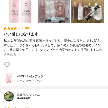
4.00
いい感じになります
私は 2 年間の馬の頭皮真菌を持っており、夢中になりたいです. 髪をこ
すったり、フケを引っ掻いたりして、多くの人が脱毛や脱毛のポイント
に.. 経口薬を使用します. シャンプーと治療のヒントを使用します...
続
きを見る
MEDULLA(メデュラ)
シャンプー／リペア
鍋好きおじちゃん
栗kuriri健