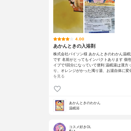
4.00
あかんときの入浴剤
株式会社バイソン様 あかんときのわかん温眠
です 名前がとってもインパクトあります 個
イプで1回分になっていて便利 温眠湯は漢方
り、オレンジがかった濁り湯、お湯自体に変化.
を見る
あかんときのわかん
温眠浴
コスメ好きOL
むぅ