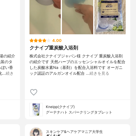
4.00
クナイプ重炭酸入浴剤
湯の紹介
株式会社クナイプジャパン様 クナイプ 重炭酸入浴剤
包装のタ
の紹介です 天然ハーブのエッセンシャルオイルを配合
っぽい香
した炭酸水素Na（基剤）を配合入浴料です オーガニ
..
続き
ック認証のアルガンオイル配合 ...
続きを見る
Kneipp(クナイプ)
グーテナハト スパークリングタブレット
スキンケア&ヘアケアマニア大学生
ぎんむぎ