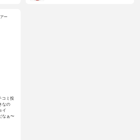
ュアー
チコミ投
きなの
ョイ
だなぁ〜