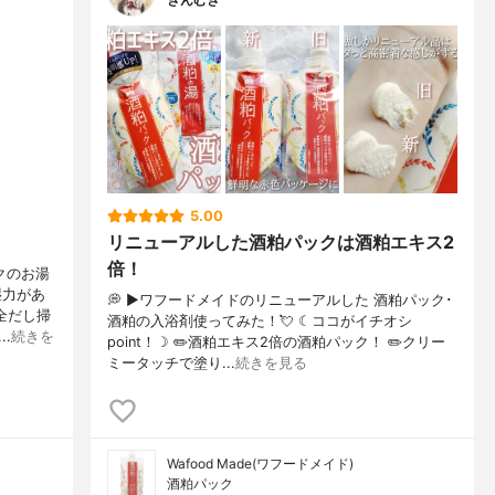
5.00
リニューアルした酒粕パックは酒粕エキス2
倍！
クのお湯
湿力があ
💭 ▶️ワフードメイドのリニューアルした 酒粕パック･
全だし掃
酒粕の入浴剤使ってみた！💘 ☾ココがイチオシ
.
続きを
point！☽ ✏️酒粕エキス2倍の酒粕パック！ ✏️クリー
ミータッチで塗り...
続きを見る
Wafood Made(ワフードメイド)
酒粕パック