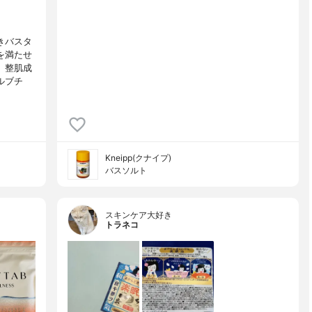
きバスタ
を満たせ
。整肌成
ルブチ
Kneipp(クナイプ)
バスソルト
スキンケア大好き
トラネコ