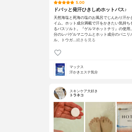
5.00
ドバッと発汗ひきしめホットバス♪
天然海塩と死海の塩のお風呂でじんわり汗か
イム。ホット成分満載で汗をかきたい気持ち
るバスソルト。『ゲルマホットチリ』の使用
分のレパゲルマニウムとホット成分のバニリ
ル、トウガ...
続きを見る
マックス
汗かきエステ気分
スキンケア大好き
トラネコ