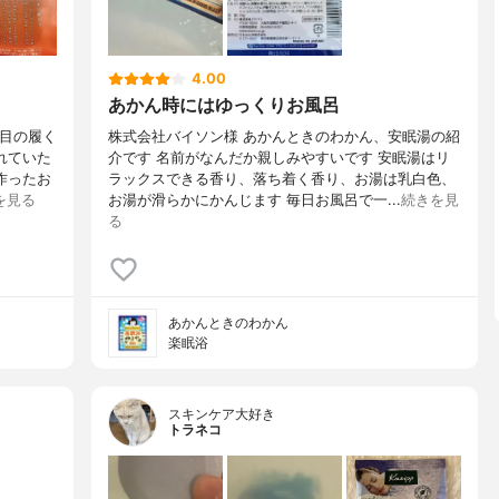
4.00
あかん時にはゆっくりお風呂
近注目の履く
株式会社バイソン様 あかんときのわかん、安眠湯の紹
れていた
介です 名前がなんだか親しみやすいです 安眠湯はリ
作ったお
ラックスできる香り、落ち着く香り、お湯は乳白色、
を見る
お湯が滑らかにかんじます 毎日お風呂で一...
続きを見
る
あかんときのわかん
楽眠浴
スキンケア大好き
トラネコ