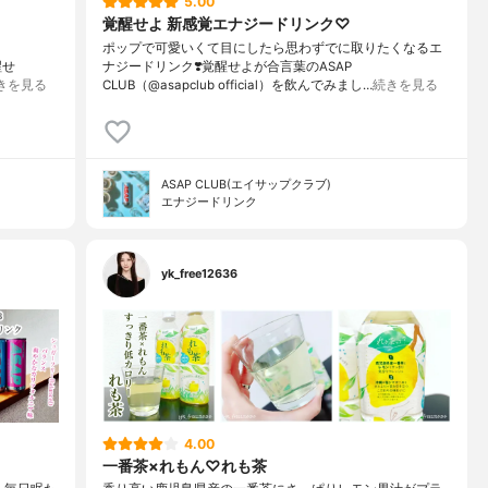
5.00
覚醒せよ 新感覚エナジードリンク♡
ポップで可愛いくて目にしたら思わずでに取りたくなるエ
醒せ
ナジードリンク❣️覚醒せよが合言葉のASAP
きを見る
CLUB（@asapclub official）を飲んでみまし…
続きを見る
ASAP CLUB(エイサップクラブ)
エナジードリンク
yk_free12636
4.00
一番茶×れもん♡れも茶