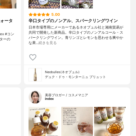
5.00
ォータ
辛口タイプのノンアル、スパークリングワイン
日本市場専用にメーカーであるネオブュル社と湘南貿易が
共同で開発した新商品。辛口タイプのノンアルコール・ス
ex #コン
パークリングワイン。青リンゴとレモンを思わせる爽やか
ターの
な果…
続きを見る
Neobulles(ネオブュル)
デュク・ドゥ・モンターニュ ブリュット
美容ブロガー / コスメマニア
index