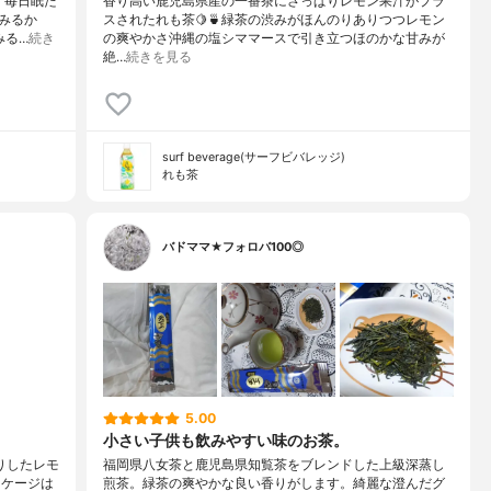
る。毎日眠た
香り高い鹿児島県産の一番茶にさっぱりレモン果汁がプラ
みるか
スされたれも茶🍋🍵⁡緑茶の渋みがほんのりありつつレモン
みる…
続き
の爽やかさ沖縄の塩シママースで引き立つほのかな甘みが
絶…
続きを見る
surf beverage(サーフビバレッジ)
れも茶
バドママ★フォロバ100◎
5.00
小さい子供も飲みやすい味のお茶。
ぱりしたレモ
福岡県八女茶と鹿児島県知覧茶をブレンドした上級深蒸し
ッケージは
煎茶。緑茶の爽やかな良い香りがします。綺麗な澄んだグ