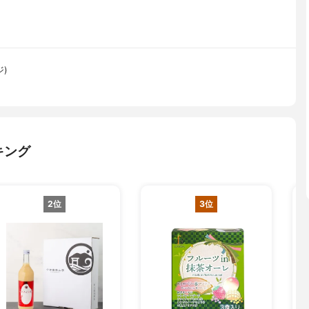
ジ)
キング
2位
3位