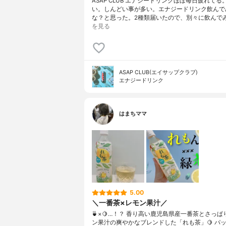
ASAP CLUB エナジードリンクほぼ毎日疲れて
い。しんどい事が多い。エナジードリンク飲んで
な？と思った。2種類届いたので、別々に飲んで
を見る
ASAP CLUB(エイサップクラブ)
エナジードリンク
はまちママ
5.00
＼一番茶×レモン果汁／
🍵×🍋…！？ 香り高い鹿児島県産一番茶とさっ
ン果汁の爽やかなブレンドした「れも茶」🍋 パ