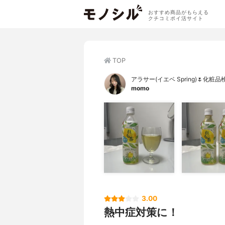
おすすめ商品がもらえる
クチコミポイ活サイト
TOP
アラサー(イエベ Spring)🌷化粧品
momo
3.00
熱中症対策に！