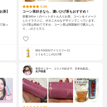
5.00
お茶】
コーン茶好きなら、濃いひげ茶もおすすめ！
容量340ｍｌのペットボトル入りお茶。コーンをイメージ
したイラストに、ボタニカルなデザインでこっています。
めて知っ
ひげ茶は初めてですが、コーン茶は韓国旅行で購入した
り、…
続きを見る
IRIS FOODS(アイリスフーズ)
とうもろこしのひげ茶
美容モニター、コスメ大好き♡、日本化粧品…
木戸咲夜