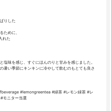
ぱりした
るために、
入れた
と塩味を感じ、すぐにほんのりと甘みを感じました。
の暑い季節にキンキンに冷やして飲むのもとても良さ
verage #lemongreentea #緑茶 #レモン緑茶 #レ
 #モニター当選