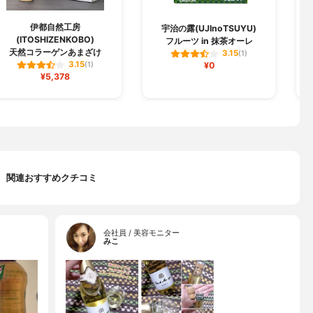
伊都自然工房
宇治の露(UJInoTSUYU)
(ITOSHIZENKOBO)
フルーツ in 抹茶オーレ
天然コラーゲンあまざけ
3.15
(1)
3.15
(1)
¥0
¥5,378
関連おすすめクチコミ
会社員 / 美容モニター
みこ