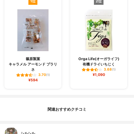
1位
2位
篠原製菓
Orga Life(オーガライフ)
キャラメル アーモンド プラリ
有機ドライいちじく
ネ
3.68
(1)
¥1,090
3.70
(1)
¥594
関連おすすめクチコミ
シルシル