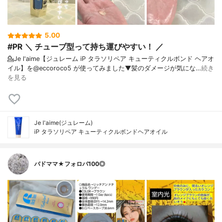
5.00
#PR ＼ チューブ型って持ち運びやすい！ ／
💁Je l'aime【ジュレーム iP タラソリペア キューティクルボンド ヘアオ
イル】を@eccoroco5 が使ってみました⁡⁡⁡⁡▼⁡髪のダメージが気にな…
続き
を見る
Je l'aime(ジュレーム)
iP タラソリペア キューティクルボンドヘアオイル
バドママ★フォロバ100◎