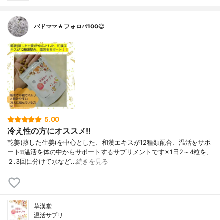
バドママ★フォロバ100◎
5.00
冷え性の方にオススメ!!
乾姜(蒸した生姜)を中心とした、和漢エキスが12種類配合、温活をサポ
ート❕❕温活を体の中からサポートするサプリメントです✴1日2～4粒を、
２.3回に分けて水など…
続きを見る
草漢堂
温活サプリ