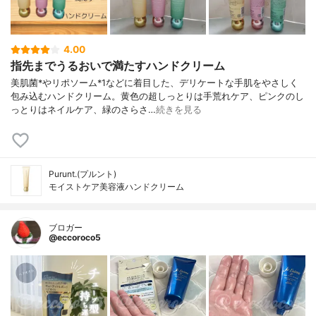
4.00
指先までうるおいで満たすハンドクリーム
美肌菌*やリポソーム*1などに着目した、デリケートな手肌をやさしく
包み込むハンドクリーム。黄色の超しっとりは手荒れケア、ピンクのし
っとりはネイルケア、緑のさらさ…
続きを見る
Purunt.(プルント)
モイストケア美容液ハンドクリーム
ブロガー
@eccoroco5