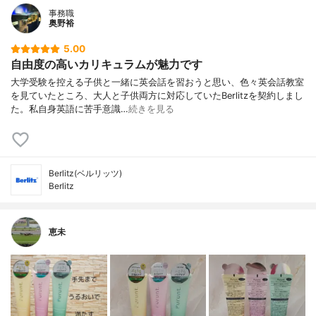
事務職
奥野裕
5.00
自由度の高いカリキュラムが魅力です
大学受験を控える子供と一緒に英会話を習おうと思い、色々英会話教室
を見ていたところ、大人と子供両方に対応していたBerlitzを契約しまし
た。私自身英語に苦手意識…
続きを見る
Berlitz(ベルリッツ)
Berlitz
恵未