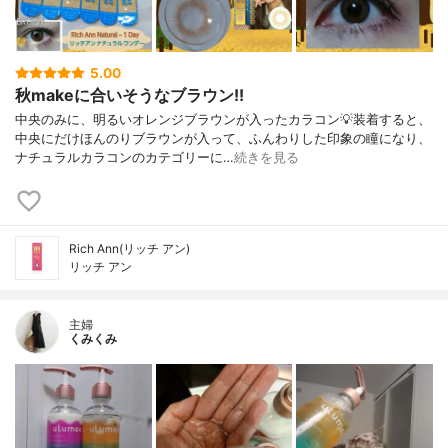
5.00
秋makeに合いそうなブラウン!!
中央のみに、明るいオレンジブラウンが入ったカラコン💡装着すると、
中央にだけほんのりブラウンが入って、ふんわりした印象の瞳になり、
ナチュラルカラコンのカテゴリーに…
続きを見る
Rich Ann(リッチ アン)
リッチ アン
主婦
くみくみ