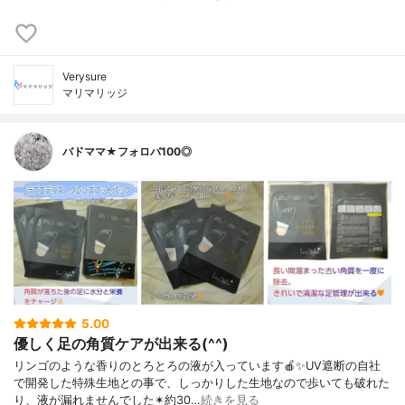
Verysure
マリマリッジ
バドママ★フォロバ100◎
5.00
優しく足の角質ケアが出来る(^^)
リンゴのような香りのとろとろの液が入っています🍎✨UV遮断の自社
で開発した特殊生地との事で、しっかりした生地なので歩いても破れた
り、液が漏れませんでした✴約30…
続きを見る