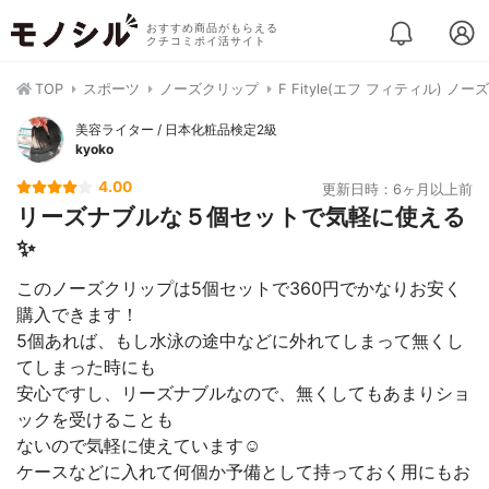
おすすめ商品がもらえる
クチコミポイ活サイト
TOP
スポーツ
ノーズクリップ
F Fityle(エフ フィティル) ノ
美容ライター / 日本化粧品検定2級
kyoko
4.00
更新日時：6ヶ月以上前
リーズナブルな５個セットで気軽に使える
✨
このノーズクリップは5個セットで360円でかなりお安く
購入できます！
5個あれば、もし水泳の途中などに外れてしまって無くし
てしまった時にも
安心ですし、リーズナブルなので、無くしてもあまりショ
ックを受けることも
ないので気軽に使えています☺️
ケースなどに入れて何個か予備として持っておく用にもお